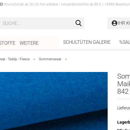
Wunschmaß ab 30 cm frei wählbar / versandkostenfrei ab 80 € / 18986 Bewertun
Suche...
IHR 
SCHULTÜTEN GALERIE
%SA
STOFFE
WEITERE
»
»
at - Teddy - Fleece
Sommersweat
Som
Maik
842
Lieferze
Lagerb