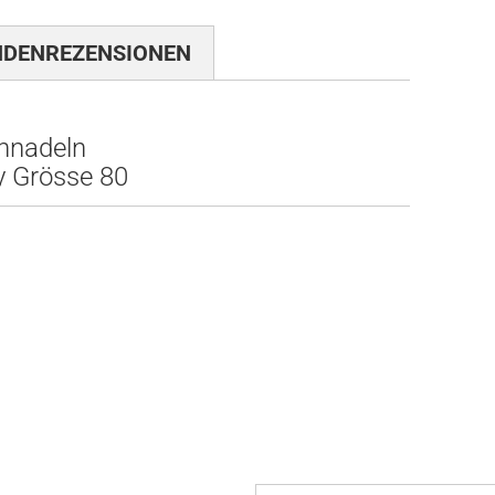
NDENREZENSIONEN
nnadeln
y Grösse 80