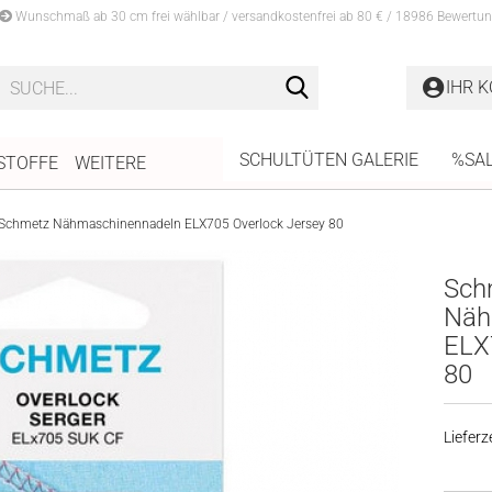
Wunschmaß ab 30 cm frei wählbar / versandkostenfrei ab 80 € / 18986 Bewertun
Suche...
IHR 
SCHULTÜTEN GALERIE
%SA
STOFFE
WEITERE
Schmetz Nähmaschinennadeln ELX705 Overlock Jersey 80
Sch
Näh
ELX
80
Lieferze