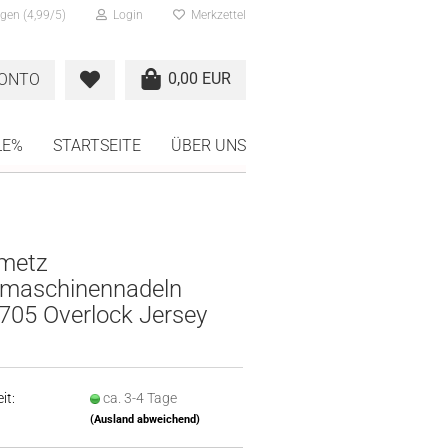
gen (4,99/5)
Login
Merkzettel
0,00 EUR
KONTO
LE%
STARTSEITE
ÜBER UNS
metz
maschinennadeln
705 Overlock Jersey
it:
ca. 3-4 Tage
(Ausland abweichend)