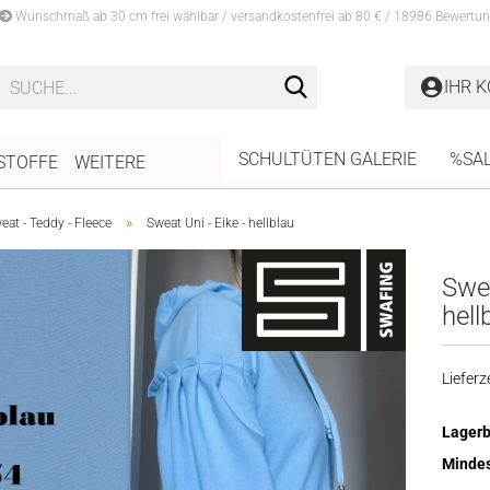
Wunschmaß ab 30 cm frei wählbar / versandkostenfrei ab 80 € / 18986 Bewertun
Suche...
IHR 
SCHULTÜTEN GALERIE
%SA
STOFFE
WEITERE
»
at - Teddy - Fleece
Sweat Uni - Eike - hellblau
Swea
hell
Lieferze
Lagerb
Mindes