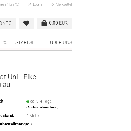
gen (4,99/5)
Login
Merkzettel
0,00 EUR
KONTO
LE%
STARTSEITE
ÜBER UNS
t Uni - Eike -
blau
it:
ca. 3-4 Tage
(Ausland abweichend)
estand:
4
Meter
tbestellmenge:
0,3