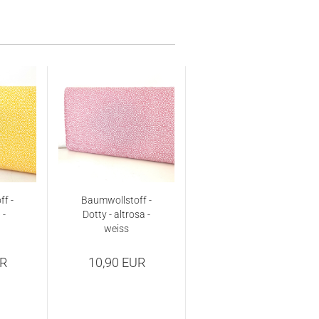
f -
Baumwollstoff -
 -
Dotty - altrosa -
weiss
UR
10,90 EUR