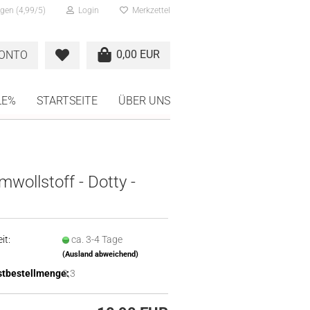
gen (4,99/5)
Login
Merkzettel
0,00 EUR
KONTO
LE%
STARTSEITE
ÜBER UNS
wollstoff - Dotty -
it:
ca. 3-4 Tage
(Ausland abweichend)
tbestellmenge:
0,3