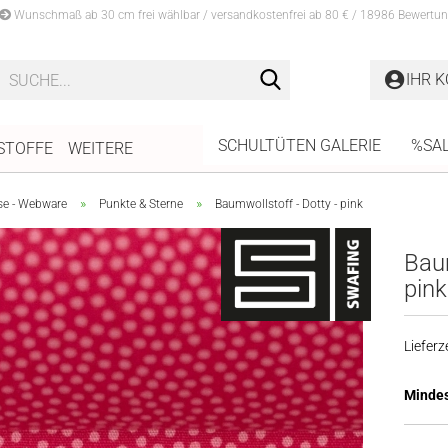
Wunschmaß ab 30 cm frei wählbar / versandkostenfrei ab 80 € / 18986 Bewertun
Suche...
IHR 
SCHULTÜTEN GALERIE
%SA
STOFFE
WEITERE
»
»
se - Webware
Punkte & Sterne
Baumwollstoff - Dotty - pink
Baum
pink
Lieferze
Mindes