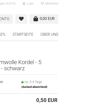
gen (4,99/5)
Login
Merkzettel
0,00 EUR
KONTO
LE%
STARTSEITE
ÜBER UNS
wolle Kordel - 5
- schwarz
it:
ca. 3-4 Tage
(Ausland abweichend)
0,50 EUR