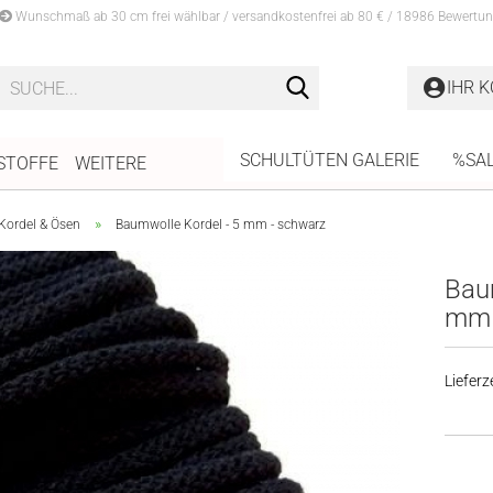
Wunschmaß ab 30 cm frei wählbar / versandkostenfrei ab 80 € / 18986 Bewertun
Suche...
IHR 
SCHULTÜTEN GALERIE
%SA
STOFFE
WEITERE
»
Kordel & Ösen
Baumwolle Kordel - 5 mm - schwarz
Baum
mm 
Lieferze