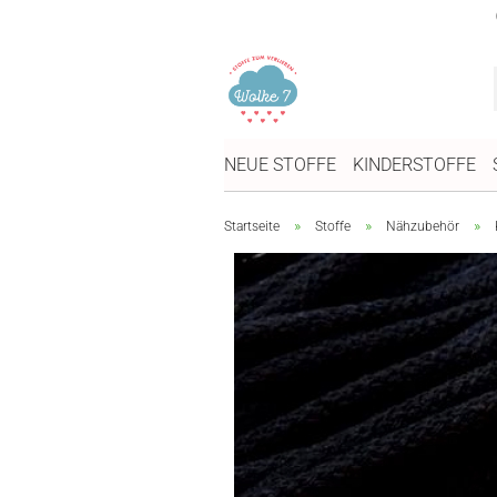
NEUE STOFFE
KINDERSTOFFE
»
»
»
Startseite
Stoffe
Nähzubehör