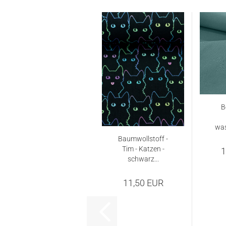
B
was
Baumwollstoff -
Tim - Katzen -
1
schwarz...
11,50 EUR