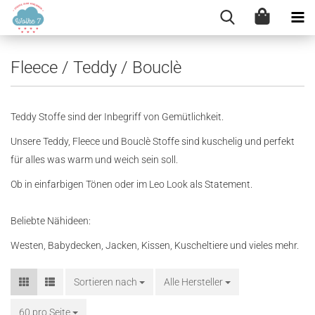
Fleece / Teddy / Bouclè
Teddy Stoffe sind der Inbegriff von Gemütlichkeit.
Unsere Teddy, Fleece und Bouclè Stoffe sind kuschelig und perfekt
für alles was warm und weich sein soll.
Ob in einfarbigen Tönen oder im Leo Look als Statement.
Beliebte Nähideen:
Westen, Babydecken, Jacken, Kissen, Kuscheltiere und vieles mehr.
Sortieren nach
Sortieren nach
Alle Hersteller
60 pro Seite
pro Seite