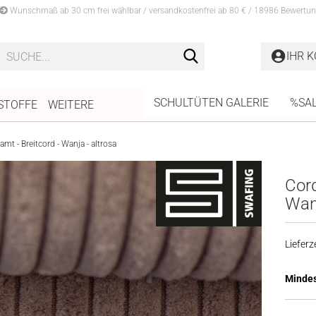
Wunschmaß ab 30 cm frei wählbar / versandkostenfrei ab 80 € / 18986 Bewertun
Suche...
IHR 
SCHULTÜTEN GALERIE
%SA
STOFFE
WEITERE
amt - Breitcord - Wanja - altrosa
Cord
Wanj
Lieferze
Mindes