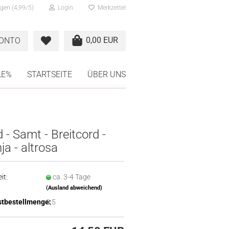
gen (4,99/5)
Login
Merkzettel
0,00 EUR
KONTO
LE%
STARTSEITE
ÜBER UNS
 - Samt - Breitcord -
a - altrosa
it:
ca. 3-4 Tage
(Ausland abweichend)
tbestellmenge:
0,5