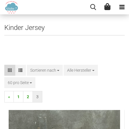
Kinder Jersey
Sortieren nach
Sortieren nach
Alle Hersteller
60 pro Seite
pro Seite
«
1
2
3