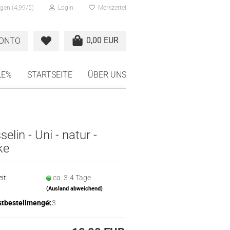
gen (4,99/5)
Login
Merkzettel
0,00 EUR
KONTO
LE%
STARTSEITE
ÜBER UNS
elin - Uni - natur -
ke
it:
ca. 3-4 Tage
(Ausland abweichend)
tbestellmenge:
0,3