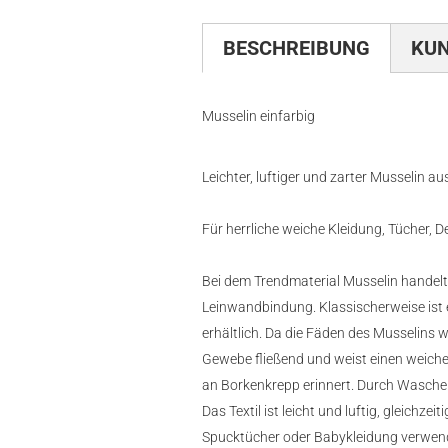
BESCHREIBUNG
KU
Musselin einfarbig
Leichter, luftiger und zarter Musselin 
Für herrliche weiche Kleidung, Tücher, D
Bei dem Trendmaterial Musselin handelt e
Leinwandbindung. Klassischerweise ist 
erhältlich. Da die Fäden des Musselins w
Gewebe fließend und weist einen weichen 
an Borkenkrepp erinnert. Durch Waschen
Das Textil ist leicht und luftig, gleichze
Spucktücher oder Babykleidung verwen