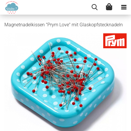
Magnetnadelkissen "Prym Love" mit Glaskopfstecknadeln