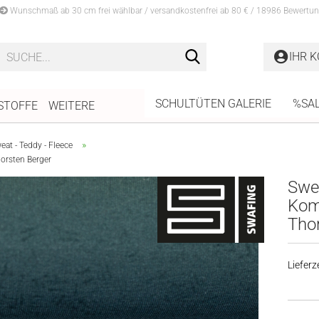
Wunschmaß ab 30 cm frei wählbar / versandkostenfrei ab 80 € / 18986 Bewertun
Suche...
IHR 
SCHULTÜTEN GALERIE
%SA
STOFFE
WEITERE
»
at - Teddy - Fleece
horsten Berger
Swea
Komb
Tho
Lieferze