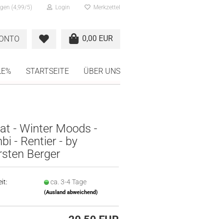
gen (4,99/5)
Login
Merkzettel
0,00 EUR
KONTO
LE%
STARTSEITE
ÜBER UNS
t - Winter Moods -
i - Rentier - by
rsten Berger
it:
ca. 3-4 Tage
(Ausland abweichend)