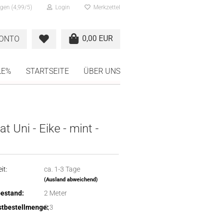
gen (4,99/5)
Login
Merkzettel
0,00 EUR
KONTO
LE%
STARTSEITE
ÜBER UNS
t Uni - Eike - mint -
it:
ca. 1-3 Tage
(Ausland abweichend)
estand:
2
Meter
tbestellmenge:
0,3