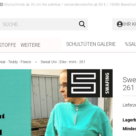
Wunschmaß ab 30 cm frei wählbar / versandkostenfrei ab 80 € / 18986 Bewertun
Suche...
IHR 
SCHULTÜTEN GALERIE
%SA
STOFFE
WEITERE
»
at - Teddy - Fleece
Sweat Uni - Eike - mint - 261
Swea
261
Lieferze
Lagerb
Mindes