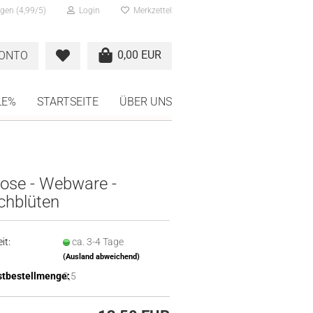
gen (4,99/5)
Login
Merkzettel
0,00 EUR
KONTO
LE%
STARTSEITE
ÜBER UNS
kose - Webware -
chblüten
it:
ca. 3-4 Tage
(Ausland abweichend)
tbestellmenge:
0,5