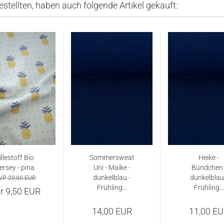
estellten, haben auch folgende Artikel gekauft:
illestoff Bio
Sommersweat
Heike -
ersey - pina
Uni - Maike -
Bündchen 
dunkelblau -
dunkelblau
VP 20,00 EUR
Frühling...
Frühling...
r 9,50 EUR
14,00 EUR
11,00 E