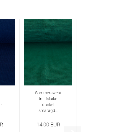
Sommersweat
-
Uni - Maike -
 -
dunkel
smaragd...
UR
14,00 EUR