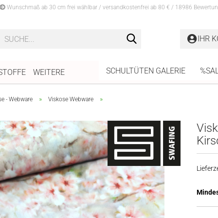
Wunschmaß ab 30 cm frei wählbar / versandkostenfrei ab 80 € / 18986 Bewertun
Suche...
IHR 
SCHULTÜTEN GALERIE
%SA
STOFFE
WEITERE
»
»
se - Webware
Viskose Webware
Vis
Kirs
Lieferze
Mindes